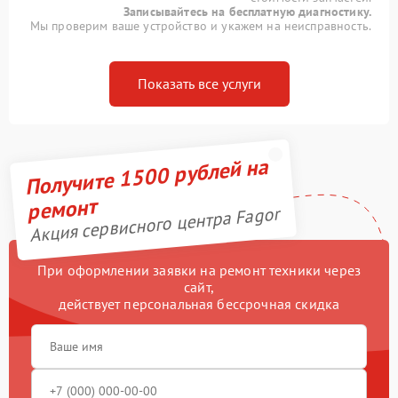
Записывайтесь на бесплатную диагностику.
Мы проверим ваше устройство и укажем на неисправность.
Показать все услуги
Получите 1500 рублей на
ремонт
Акция сервисного центра Fagor
При оформлении заявки на ремонт техники через
сайт,
действует персональная бессрочная скидка