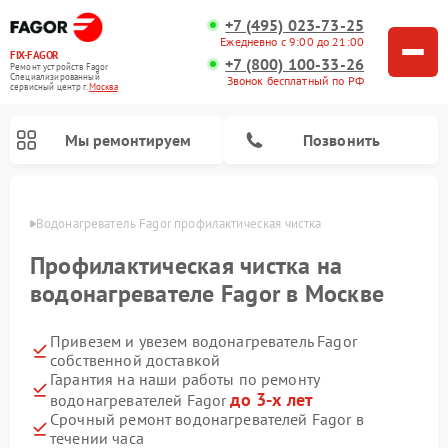
+7 (495) 023-73-25
Ежедневно с 9:00 до 21:00
FIX-FAGOR
+7 (800) 100-33-26
Ремонт устройств Fagor
Специализированный
Звонок бесплатный по РФ
cервисный центр г.
Москва
Мы ремонтируем
Позвонить
оскве
Водонагреватель Fagor профилактическая чистка
Профилактическая чистка на
водонагревателе Fagor в Москве
Привезем и увезем водонагреватель Fagor
Ремонт стиральных машин Fagor
Ремонт посудомоечных машин Fagor
Ремонт микроволновых печей Fagor
Ремонт варочных панелей Fagor
собственной доставкой
Гарантия на наши работы по ремонту
до 3-х лет
водонагревателей Fagor
Срочный ремонт водонагревателей Fagor в
течении часа