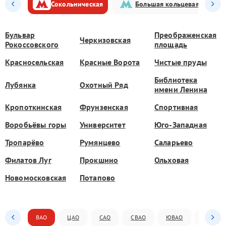
Сокольническая
Большая кольцевая
Бульвар
Преображенская
Черкизовская
Рокоссовского
площадь
Красносельская
Красные Ворота
Чистые пруды
Библиотека
Лубянка
Охотный Ряд
имени Ленина
Кропоткинская
Фрунзенская
Спортивная
Воробьёвы горы
Университет
Юго-Западная
Тропарёво
Румянцево
Саларьево
Филатов Луг
Прокшино
Ольховая
Новомосковская
Потапово
ВАО
ЦАО
САО
СВАО
ЮВАО
ЮАО