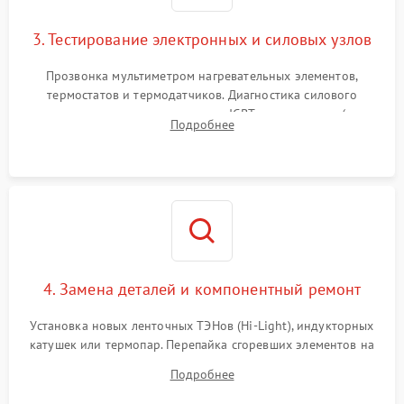
3. Тестирование электронных и силовых узлов
Прозвонка мультиметром нагревательных элементов,
термостатов и термодатчиков. Диагностика силового
модуля, реле, диодных мостов и IGBT-транзисторов (для
Подробнее
индукции). Проверка кранов и газ-контроля (для газовых
панелей).
4. Замена деталей и компонентный ремонт
Установка новых ленточных ТЭНов (Hi-Light), индукторных
катушек или термопар. Перепайка сгоревших элементов на
плате управления, восстановление токопроводящих
Подробнее
дорожек. Очистка контактов и замена поврежденной
проводки.