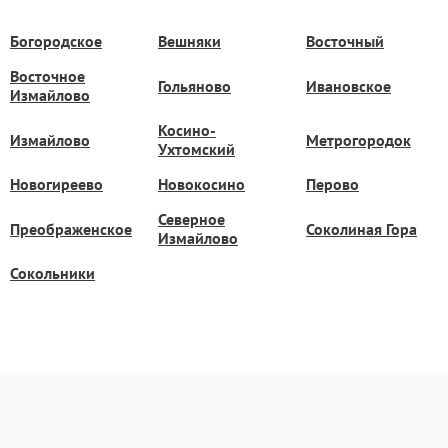
Богородское
Вешняки
Восточный
Восточное
Гольяново
Ивановское
Измайлово
Косино-
Измайлово
Метрогородок
Ухтомский
Новогиреево
Новокосино
Перово
Северное
Преображенское
Соколиная Гора
Измайлово
Сокольники