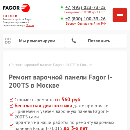
+7 (495) 023-73-25
Ежедневно с 9:00 до 21:00
FIX-FAGOR
+7 (800) 100-33-26
Ремонт устройств Fagor
Специализированный
Звонок бесплатный по РФ
cервисный центр г.
Москва
Мы ремонтируем
Позвонить
оскве
Ремонт варочной панели Fagor I-200TS в Москве
Ремонт варочной панели Fagor I-
200TS в Москве
от 560 руб.
Стоимость ремонта
Ремонт стиральных машин Fagor
Ремонт посудомоечных машин Fagor
Ремонт микроволновых печей Fagor
Бесплатная диагностика
даже при отказе
Привезем и увезем варочную панель Fagor I-
200TS сами
Гарантия на наши работы по ремонту варочных
до 3-х лет
панелей Fagor I-200TS