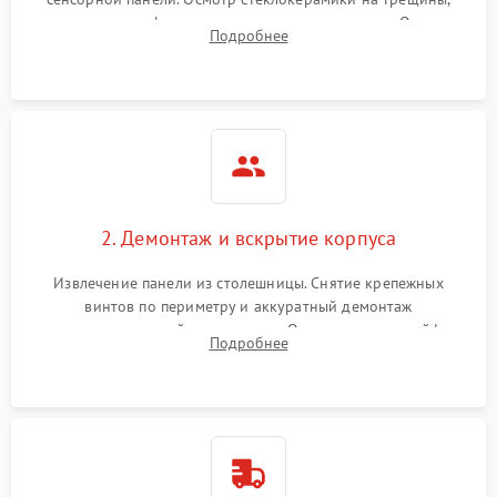
проверка конфорок на равномерность нагрева. Опрос
Подробнее
клиента о симптомах (не включается, не видит посуду,
щелкает).
2. Демонтаж и вскрытие корпуса
Извлечение панели из столешницы. Снятие крепежных
винтов по периметру и аккуратный демонтаж
стеклокерамической поверхности. Отсоединение шлейфов
Подробнее
сенсорного блока для доступа к силовым платам, катушкам
или ТЭНам.