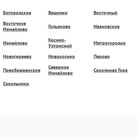
Богородское
Вешняки
Восточный
Восточное
Гольяново
Ивановское
Измайлово
Косино-
Измайлово
Метрогородок
Ухтомский
Новогиреево
Новокосино
Перово
Северное
Преображенское
Соколиная Гора
Измайлово
Сокольники