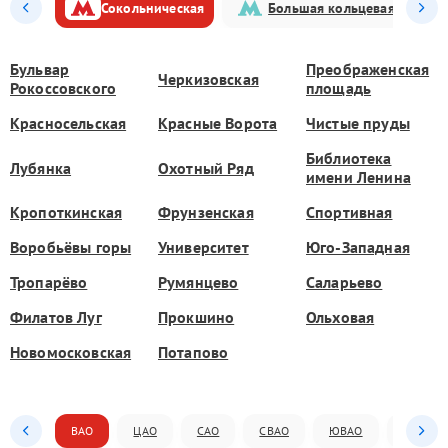
Сокольническая
Большая кольцевая
Бульвар
Преображенская
Черкизовская
Рокоссовского
площадь
Красносельская
Красные Ворота
Чистые пруды
Библиотека
Лубянка
Охотный Ряд
имени Ленина
Кропоткинская
Фрунзенская
Спортивная
Воробьёвы горы
Университет
Юго-Западная
Тропарёво
Румянцево
Саларьево
Филатов Луг
Прокшино
Ольховая
Новомосковская
Потапово
ВАО
ЦАО
САО
СВАО
ЮВАО
ЮАО