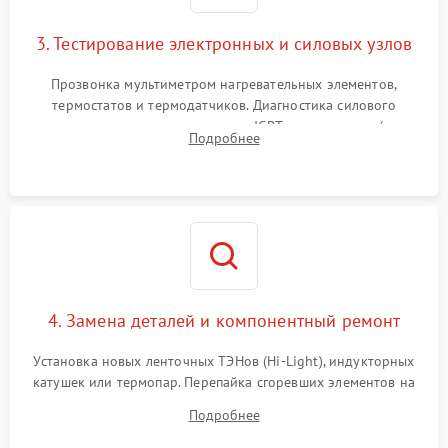
3. Тестирование электронных и силовых узлов
Прозвонка мультиметром нагревательных элементов,
термостатов и термодатчиков. Диагностика силового
модуля, реле, диодных мостов и IGBT-транзисторов (для
Подробнее
индукции). Проверка кранов и газ-контроля (для газовых
панелей).
4. Замена деталей и компонентный ремонт
Установка новых ленточных ТЭНов (Hi-Light), индукторных
катушек или термопар. Перепайка сгоревших элементов на
плате управления, восстановление токопроводящих
Подробнее
дорожек. Очистка контактов и замена поврежденной
проводки.