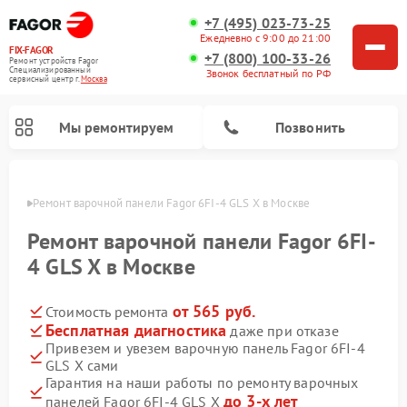
+7 (495) 023-73-25
Ежедневно с 9:00 до 21:00
FIX-FAGOR
+7 (800) 100-33-26
Ремонт устройств Fagor
Специализированный
Звонок бесплатный по РФ
cервисный центр г.
Москва
Мы ремонтируем
Позвонить
оскве
Ремонт варочной панели Fagor 6FI-4 GLS X в Москве
Ремонт варочной панели Fagor 6FI-
4 GLS X в Москве
от 565 руб.
Стоимость ремонта
Ремонт стиральных машин Fagor
Ремонт посудомоечных машин Fagor
Ремонт микроволновых печей Fagor
Бесплатная диагностика
даже при отказе
Привезем и увезем варочную панель Fagor 6FI-4
GLS X сами
Гарантия на наши работы по ремонту варочных
до 3-х лет
панелей Fagor 6FI-4 GLS X