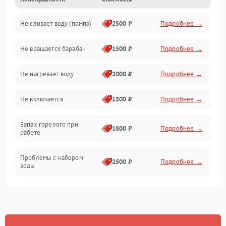
Электропитание
Не сливает воду (помпа)
2500 ₽
Подробнее →
Водоснабжение
Не вращается барабан
1500 ₽
Подробнее →
Слив
Не нагревает воду
2000 ₽
Подробнее →
Программное обеспечение
Не включается
1500 ₽
Подробнее →
Запах горелого при
1800 ₽
Подробнее →
работе
Проблемы с набором
2500 ₽
Подробнее →
воды
Замена ТЭНа
2200 ₽
Подробнее →
Замена платы управления
2200 ₽
Подробнее →