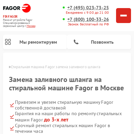
+7 (495) 023-73-25
Ежедневно с 9:00 до 21:00
FIX-FAGOR
+7 (800) 100-33-26
Ремонт устройств Fagor
Специализированный
Звонок бесплатный по РФ
cервисный центр г.
Москва
Мы ремонтируем
Позвонить
оскве
Стиральная машина Fagor замена заливного шланга
Замена заливного шланга на
стиральной машине Fagor в Москве
Привезем и увезем стиральную машину Fagor
Ремонт варочных панелей Fagor
Ремонт посудомоечных машин Fagor
Ремонт микроволновых печей Fagor
собственной доставкой
Гарантия на наши работы по ремонту стиральных
до 3-х лет
машин Fagor
Срочный ремонт стиральных машин Fagor в
течении часа