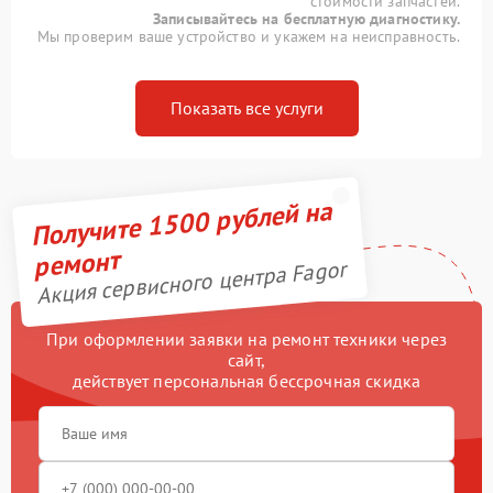
стоимости запчастей.
Записывайтесь на бесплатную диагностику.
Мы проверим ваше устройство и укажем на неисправность.
Показать все услуги
Получите 1500 рублей на
ремонт
Акция сервисного центра Fagor
При оформлении заявки на ремонт техники через
сайт,
действует персональная бессрочная скидка