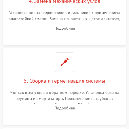
4. Замена механических узлов
Установка новых подшипников и сальников с применением
влагостойкой смазки. Замена изношенных щеток двигателя,
порванного ремня привода, неисправного сливного насоса
Подробнее
или поврежденной резиновой манжеты.
5. Сборка и герметизация системы
Монтаж всех узлов в обратном порядке. Установка бака на
пружины и амортизаторы. Подключение патрубков с
надежной фиксацией хомутами. Обработка стыков
Подробнее
герметиком для предотвращения возможных протечек воды.