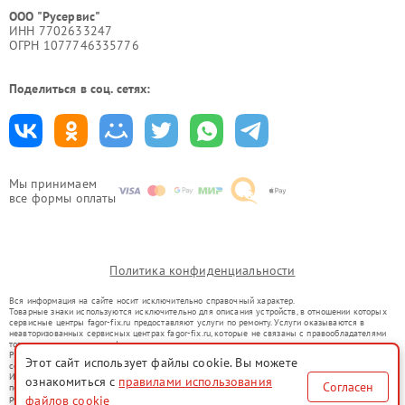
ООО "Русервис"
ИНН 7702633247
ОГРН 1077746335776
Поделиться в соц. сетях:
Мы принимаем
все формы оплаты
Политика конфиденциальности
Вся информация на сайте носит исключительно справочный характер.
Товарные знаки используются исключительно для описания устройств, в отношении которых
сервисные центры fagor-fix.ru предоставляют услуги по ремонту. Услуги оказываются в
неавторизованных сервисных центрах fagor-fix.ru, которые не связаны с правообладателями
товарных знаков или их официальными представителями.
Ремонт осуществляется для устройств, уже введенных в гражданский оборот в соответствии
Этот сайт использует файлы cookie. Вы можете
со статьей 1487 ГК РФ.
Использование товарных знаков не преследует цели индивидуализации услуг или введения
ознакомиться с
правилами использования
Согласен
потребителей в заблуждение, а служит для информирования о предоставляемых услугах по
ремонту техники указанных брендов.
файлов cookie