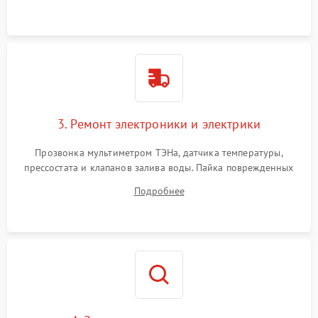
крестовины на износ, а манжеты люка на разрывы.
3. Ремонт электроники и электрики
Прозвонка мультиметром ТЭНа, датчика температуры,
прессостата и клапанов залива воды. Пайка поврежденных
дорожек или замена симисторов на плате управления.
Подробнее
Восстановление целостности проводки и контактов.