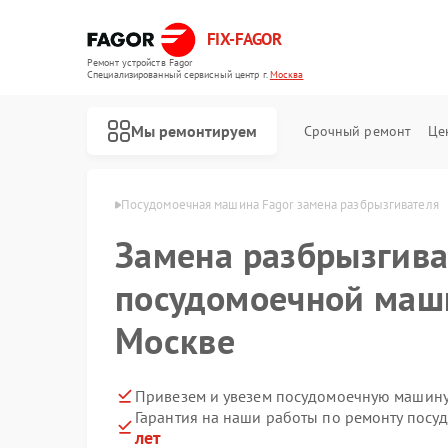
FIX-FAGOR
Ремонт устройств Fagor
Специализированный cервисный центр г.
Москва
Мы ремонтируем
Срочный ремонт
Це
шин Fagor в Москве
Посудомоечная машина Fagor замена разбрызгивателя
Замена разбрызгива
посудомоечной маши
Москве
Ремонт стиральных машин Fagor
Ремонт духовых шкафов Fagor
Ремонт микроволновых печей Fagor
Ремонт варочных панелей Fagor
Ремонт водонагревателей Fagor
Привезем и увезем посудомоечную машину
Гарантия на наши работы по ремонту пос
лет