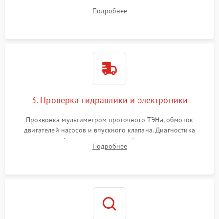
дверцы или нижнего поддона для прямого доступа к
Подробнее
циркуляционному насосу, ТЭНу и сливной помпе.
3. Проверка гидравлики и электроники
Прозвонка мультиметром проточного ТЭНа, обмоток
двигателей насосов и впускного клапана. Диагностика
прессостата (датчика уровня воды), датчика мутности,
Подробнее
концевика дверцы и электронного модуля управления.