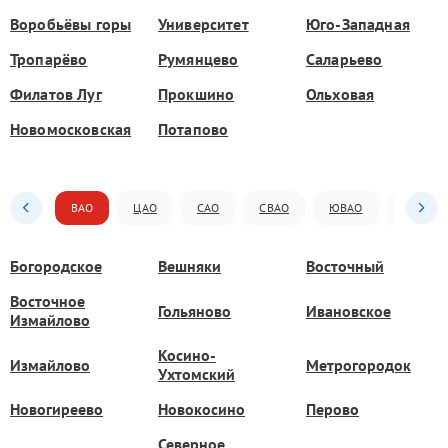
Воробьёвы горы
Университет
Юго-Западная
Тропарёво
Румянцево
Саларьево
Филатов Луг
Прокшино
Ольховая
Новомосковская
Потапово
ВАО
ЦАО
САО
СВАО
ЮВАО
ЮАО
Богородское
Вешняки
Восточный
Восточное
Гольяново
Ивановское
Измайлово
Косино-
Измайлово
Метрогородок
Ухтомский
Новогиреево
Новокосино
Перово
Северное