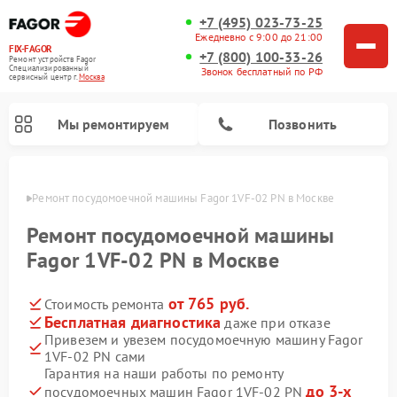
+7 (495) 023-73-25
Ежедневно с 9:00 до 21:00
FIX-FAGOR
+7 (800) 100-33-26
Ремонт устройств Fagor
Специализированный
Звонок бесплатный по РФ
cервисный центр г.
Москва
Мы ремонтируем
Позвонить
оскве
Ремонт посудомоечной машины Fagor 1VF-02 PN в Москве
Ремонт посудомоечной машины
Fagor 1VF-02 PN в Москве
от 765 руб.
Стоимость ремонта
Ремонт стиральных машин Fagor
Ремонт варочных панелей Fagor
Ремонт микроволновых печей Fagor
Бесплатная диагностика
даже при отказе
Привезем и увезем посудомоечную машину Fagor
1VF-02 PN сами
Гарантия на наши работы по ремонту
до 3-х
посудомоечных машин Fagor 1VF-02 PN