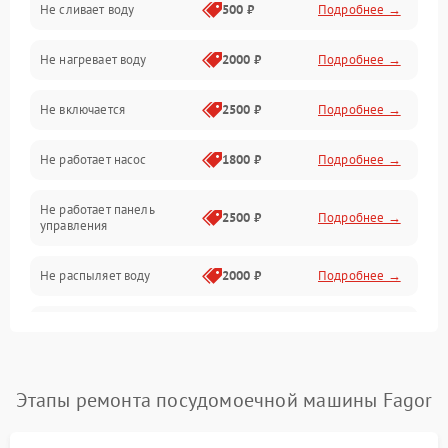
Не сливает воду
500 ₽
Подробнее →
Электропитание
Не нагревает воду
2000 ₽
Подробнее →
Датчики
Не включается
2500 ₽
Подробнее →
Нагрев
Не работает насос
1800 ₽
Подробнее →
Вода
Не работает панель
Гигиена
2500 ₽
Подробнее →
управления
Программное обеспечение
Не распыляет воду
2000 ₽
Подробнее →
Не запускается цикл
1800 ₽
Подробнее →
стирки
Проблемы с набором
Этапы ремонта посудомоечной машины Fagor
1800 ₽
Подробнее →
воды