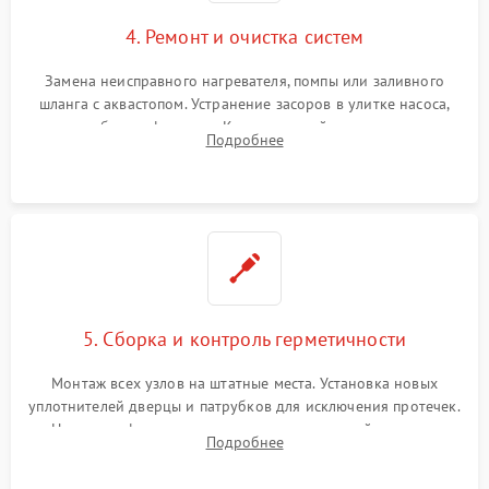
4. Ремонт и очистка систем
Замена неисправного нагревателя, помпы или заливного
шланга с аквастопом. Устранение засоров в улитке насоса,
патрубках и фильтрах. Компонентный ремонт платы
Подробнее
управления, восстановление поврежденной проводки.
5. Сборка и контроль герметичности
Монтаж всех узлов на штатные места. Установка новых
уплотнителей дверцы и патрубков для исключения протечек.
Надежная фиксация хомутов гидравлической системы,
Подробнее
сборка корпуса и установка датчика поплавка.