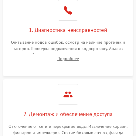
Не работает сушилка
2100 ₽
Подробнее →
Сбои в работе таймера
1700 ₽
Подробнее →
1. Диагностика неисправностей
Проблемы с
2100 ₽
Подробнее →
циркуляционным насосом
Считывание кодов ошибок, осмотр на наличие протечек и
засоров. Проверка подключения к водопроводу. Анализ
жалоб на отсутствие слива, нагрева, вращения
Подробнее
разбрызгивателей или срабатывание системы защиты
аквастоп.
2. Демонтаж и обеспечение доступа
Отключение от сети и перекрытие воды. Извлечение корзин,
фильтров и импеллеров. Снятие боковых стенок, фасада