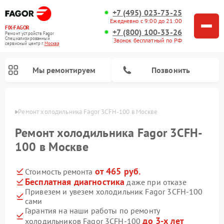
+7 (495) 023-73-25
Ежедневно с 9:00 до 21:00
FIX-FAGOR
+7 (800) 100-33-26
Ремонт устройств Fagor
Специализированный
Звонок бесплатный по РФ
cервисный центр г.
Москва
Мы ремонтируем
Позвонить
оскве
Ремонт холодильника Fagor 3CFH-100 в Москве
Ремонт холодильника Fagor 3CFH-
100 в Москве
от 465 руб.
Стоимость ремонта
Ремонт стиральных машин Fagor
Ремонт варочных панелей Fagor
Ремонт посудомоечных машин Fagor
Ремонт микроволновых печей Fagor
Бесплатная диагностика
даже при отказе
Привезем и увезем холодильник Fagor 3CFH-100
сами
Гарантия на наши работы по ремонту
до 3-х лет
холодильников Fagor 3CFH-100