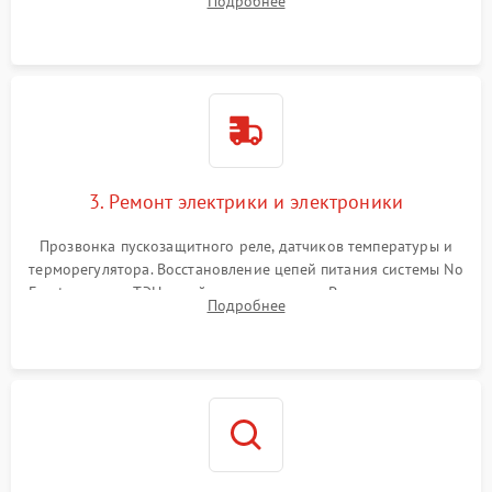
Подробнее
продувка капиллярной трубки для устранения засоров.
3. Ремонт электрики и электроники
Прозвонка пускозащитного реле, датчиков температуры и
терморегулятора. Восстановление цепей питания системы No
Frost, включая ТЭН оттайки и вентилятор. Ремонт или замена
Подробнее
платы управления при сбоях алгоритмов.