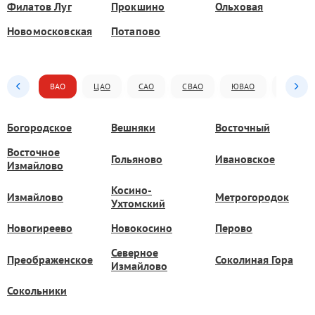
Филатов Луг
Прокшино
Ольховая
Новомосковская
Потапово
ВАО
ЦАО
САО
СВАО
ЮВАО
ЮАО
Богородское
Вешняки
Восточный
Восточное
Гольяново
Ивановское
Измайлово
Косино-
Измайлово
Метрогородок
Ухтомский
Новогиреево
Новокосино
Перово
Северное
Преображенское
Соколиная Гора
Измайлово
Сокольники