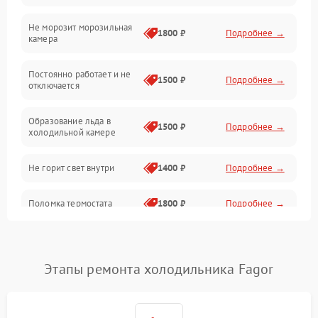
Не морозит морозильная
Дренаж
1800 ₽
Подробнее →
камера
Оттайка
Постоянно работает и не
1500 ₽
Подробнее →
отключается
Программное обеспечение
Образование льда в
1500 ₽
Подробнее →
холодильной камере
Не горит свет внутри
1400 ₽
Подробнее →
Поломка термостата
1800 ₽
Подробнее →
Не работает вентилятор
1800 ₽
Подробнее →
Этапы ремонта холодильника Fagor
Поломка системы No Frost
2600 ₽
Подробнее →
Образование конденсата
1800 ₽
Подробнее →