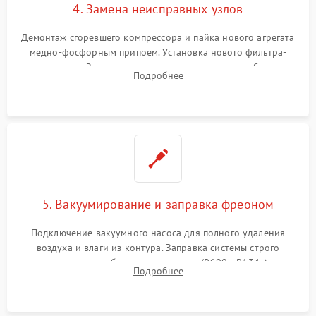
4. Замена неисправных узлов
Демонтаж сгоревшего компрессора и пайка нового агрегата
медно-фосфорным припоем. Установка нового фильтра-
осушителя. Замена изношенных вентиляторов обдува,
Подробнее
сломанных заслонок или поврежденных дверных петель.
5. Вакуумирование и заправка фреоном
Подключение вакуумного насоса для полного удаления
воздуха и влаги из контура. Заправка системы строго
дозированным объемом хладагента (R600a, R134a) по
Подробнее
электронным весам. Контроль рабочего давления в системе.