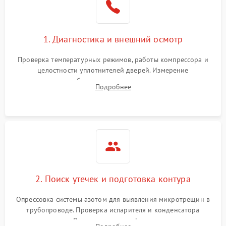
на стенках
Сбой в работе инвертора
2100 ₽
Подробнее →
1. Диагностика и внешний осмотр
Запах горелого при
2000 ₽
Подробнее →
Проверка температурных режимов, работы компрессора и
работе
целостности уплотнителей дверей. Измерение
сопротивления обмоток мотора, проверка термостата и
Не включается
Подробнее
1000 ₽
Подробнее →
считывание кодов ошибок с электронного дисплея.
холодильник
Проблемы с системой
автоматической
1800 ₽
Подробнее →
разморозки
2. Поиск утечек и подготовка контура
Опрессовка системы азотом для выявления микротрещин в
трубопроводе. Проверка испарителя и конденсатора
течеискателем. Демонтаж старого фильтра-осушителя и