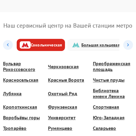
Наш сервисный центр на Вашей станции метро
Сокольническая
Большая кольцевая
Бульвар
Преображенская
Черкизовская
Рокоссовского
площадь
Красносельская
Красные Ворота
Чистые пруды
Библиотека
Лубянка
Охотный Ряд
имени Ленина
Кропоткинская
Фрунзенская
Спортивная
Воробьёвы горы
Университет
Юго-Западная
Тропарёво
Румянцево
Саларьево