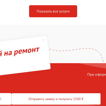
Показать все услуги
й на ремонт
При оформл
Отправить заявку и получить 1500 ₽