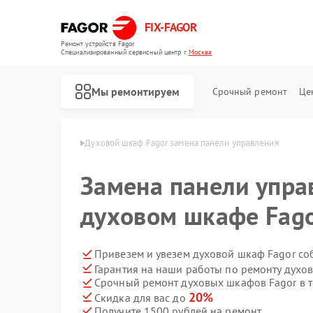
FIX-FAGOR
Ремонт устройств Fagor
Специализированный cервисный центр г.
Москва
Мы ремонтируем
Срочный ремонт
Це
фов Fagor в Москве
Духовой шкаф Fagor замена панели управления
Замена панели упра
духовом шкафе Fago
Привезем и увезем духовой шкаф Fagor со
Гарантия на наши работы по ремонту духо
Ремонт стиральных машин Fagor
Ремонт посудомоечных машин Fagor
Ремонт микроволновых печей Fagor
Ремонт варочных панелей Fagor
Ремонт водонагревателей Fagor
Срочный ремонт духовых шкафов Fagor в т
20%
Скидка для вас до
Получите 1500 рублей на ремонт