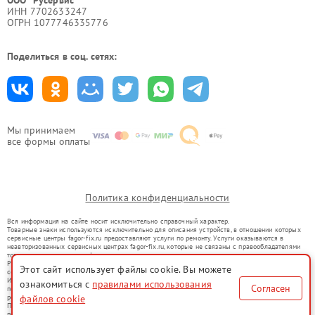
ООО "Русервис"
ИНН 7702633247
ОГРН 1077746335776
Поделиться в соц. сетях:
Мы принимаем
все формы оплаты
Политика конфиденциальности
Вся информация на сайте носит исключительно справочный характер.
Товарные знаки используются исключительно для описания устройств, в отношении которых
сервисные центры fagor-fix.ru предоставляют услуги по ремонту. Услуги оказываются в
неавторизованных сервисных центрах fagor-fix.ru, которые не связаны с правообладателями
товарных знаков или их официальными представителями.
Ремонт осуществляется для устройств, уже введенных в гражданский оборот в соответствии
Этот сайт использует файлы cookie. Вы можете
со статьей 1487 ГК РФ.
Использование товарных знаков не преследует цели индивидуализации услуг или введения
ознакомиться с
правилами использования
Согласен
потребителей в заблуждение, а служит для информирования о предоставляемых услугах по
ремонту техники указанных брендов.
файлов cookie
Представленная на сайте информация не является публичной офертой, определяемой
положениями Статьи 437(2) Гражданского кодекса РФ