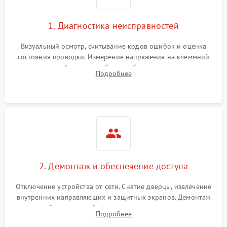
1. Диагностика неисправностей
Визуальный осмотр, считывание кодов ошибок и оценка
состояния проводки. Измерение напряжения на клеммной
колодке. Анализ жалоб на проблемы с нагревом,
Подробнее
конвекцией, панелью управления или блокировкой дверцы.
2. Демонтаж и обеспечение доступа
Отключение устройства от сети. Снятие дверцы, извлечение
внутренних направляющих и защитных экранов. Демонтаж
задней или верхней панели для прямого доступа к
Подробнее
нагревательным элементам, плате и вентиляторам.