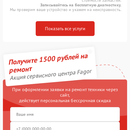
стоимости запчастей.
Записывайтесь на бесплатную диагностику.
Мы проверим ваше устройство и укажем на неисправность.
Показать все услуги
Получите 1500 рублей на
ремонт
Акция сервисного центра Fagor
При оформлении заявки на ремонт техники через
сайт,
действует персональная бессрочная скидка