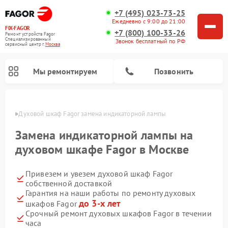
+7 (495) 023-73-25
Ежедневно с 9:00 до 21:00
FIX-FAGOR
+7 (800) 100-33-26
Ремонт устройств Fagor
Специализированный
Звонок бесплатный по РФ
cервисный центр г.
Москва
Мы ремонтируем
Позвонить
оскве
Духовой шкаф Fagor замена индикаторной лампы
Замена индикаторной лампы на
духовом шкафе Fagor в Москве
Привезем и увезем духовой шкаф Fagor
Ремонт стиральных машин Fagor
Ремонт посудомоечных машин Fagor
Ремонт варочных панелей Fagor
Ремонт микроволновых печей Fagor
собственной доставкой
Гарантия на наши работы по ремонту духовых
до 3-х лет
шкафов Fagor
Срочный ремонт духовых шкафов Fagor в течении
часа