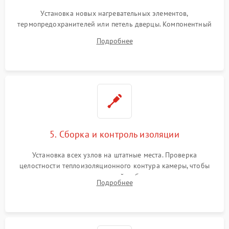
Установка новых нагревательных элементов,
термопредохранителей или петель дверцы. Компонентный
ремонт электронного модуля управления, замена
Подробнее
выгоревших реле, восстановление контактов и замена
уплотнителя.
5. Сборка и контроль изоляции
Установка всех узлов на штатные места. Проверка
целостности теплоизоляционного контура камеры, чтобы
исключить перегрев кухонной мебели и потерю тепла.
Подробнее
Надежная фиксация клемм и сборка корпуса шкафа.